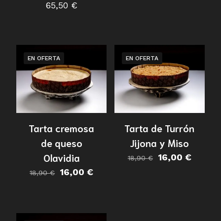
65,50
€
EN OFERTA
EN OFERTA
Tarta cremosa
Tarta de Turrón
de queso
Jijona y Miso
Olavidia
El
El
16,00
€
18,90
€
precio
precio
El
El
16,00
€
18,90
€
original
actual
precio
precio
era:
es:
original
actual
18,90 €.
16,00 €
era:
es:
18,90 €.
16,00 €.