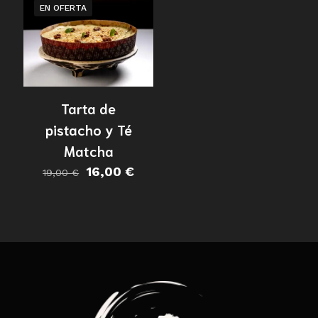
EN OFERTA
Tarta de
pistacho y Té
Matcha
El
El
16,00
€
19,00
€
precio
precio
original
actual
era:
es:
19,00 €.
16,00 €.