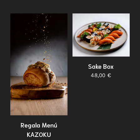
Sake Box
48,00
€
Regala Menú
KAZOKU